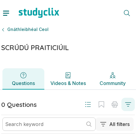
SCRÚDÚ PRAITICIÚIL | Ardteistiméireacht Gnáthleibhéal Ce
Questions
Videos & Notes
Community
Gnáthleibhéal Ceol
SCRÚDÚ PRAITICIÚIL
Questions
Videos & Notes
Community
0 Questions
All filters