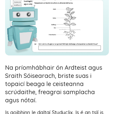
Na príomhábhair ón Ardteist agus
Sraith Sóisearach, briste suas i
topaicí beaga le ceisteanna
scrúdaithe, freagrai samplacha
agus nótaí.
Is aoibhinn le daltaí Studyclix. Is é an tslí is