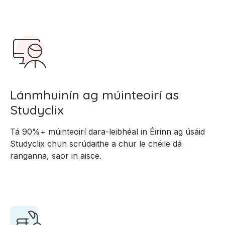
Lánmhuinín ag múinteoirí as
Studyclix
Tá 90%+ múinteoirí dara-leibhéal in Éirinn ag úsáid
Studyclix chun scrúdaithe a chur le chéile dá
ranganna, saor in aisce.