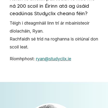
ná 200 scoil in Éirinn atá ag úsáid
ceadúnas Studyclix cheana féin?
Téigh i dteagmháil linn trí ár mbainisteoir
díolacháin, Ryan.
Rachfaidh sé tríd na roghanna is oiriúnaí don
scoil leat.
Ríomhphost:
ryan@studyclix.ie