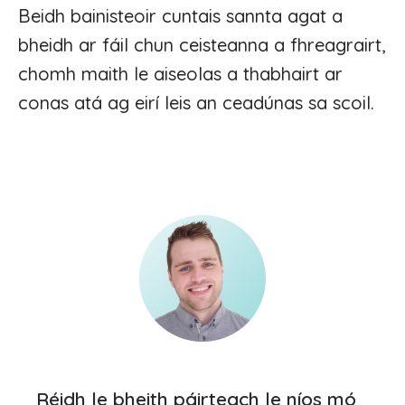
Beidh bainisteoir cuntais sannta agat a
bheidh ar fáil chun ceisteanna a fhreagrairt,
chomh maith le aiseolas a thabhairt ar
conas atá ag eirí leis an ceadúnas sa scoil.
Réidh le bheith páirteach le níos mó