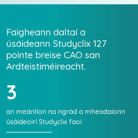
Faigheann daltaí a
úsáideann Studyclix 127
pointe breise CAO san
Ardteistiméireacht.
3
an meánlíon na ngrád a mheadaíonn
úsáideoirí Studyclix faoi