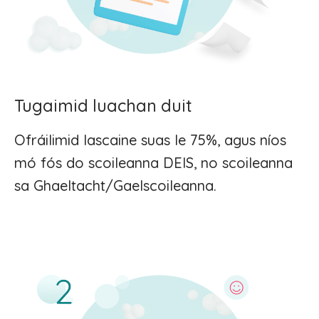
Tugaimid luachan duit
Ofráilimid lascaine suas le 75%, agus níos
mó fós do scoileanna DEIS, no scoileanna
sa Ghaeltacht/Gaelscoileanna.