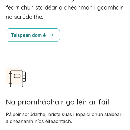
fearr chun staidéar a dhéanmah i gcomhair
na scrúdaithe.
Taispeán dom é
Na príomhábhair go léir ar fáil
Páipéir scrúdaithe, briste suas i topaicí chun staidéar
a dhéanamh níos éifeachtach.