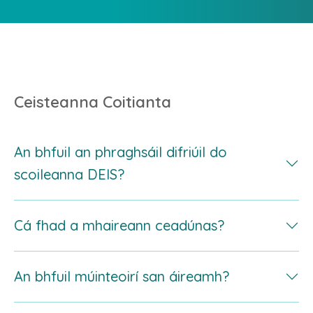
Ceisteanna Coitianta
An bhfuil an phraghsáil difriúil do
scoileanna DEIS?
Cá fhad a mhaireann ceadúnas?
Táimid sásta lascainí níos mó fós a chur ar
fáil do scoileanna DEIS. Téigh i dteagmháil
linn ag
ryan@studyclix.ie
chun clárú na
An bhfuil múinteoirí san áireamh?
Maireann ceadúnas ón dáta a ordaítear é
scoile a chur in iúl dúinn agus is féidir linn
go dtí deireadh na scoilbhliana. Tar éis an 1
luachan a sheoladh chugat.