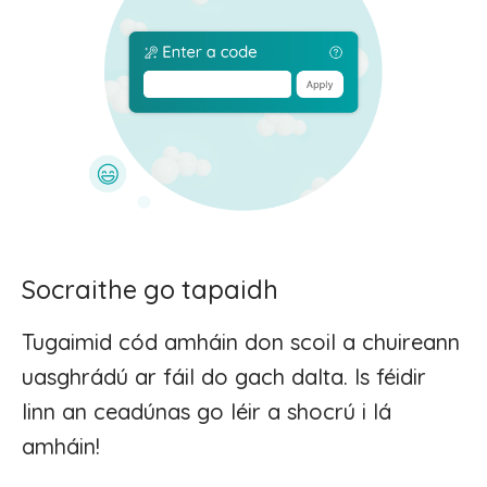
Socraithe go tapaidh
Tugaimid cód amháin don scoil a chuireann
uasghrádú ar fáil do gach dalta. Is féidir
linn an ceadúnas go léir a shocrú i lá
amháin!