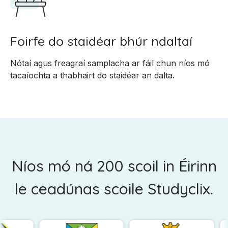
Foirfe do staidéar bhúr ndaltaí
Nótaí agus freagraí samplacha ar fáil chun níos mó
tacaíochta a thabhairt do staidéar an dalta.
Níos mó ná 200 scoil in Éirinn
le ceadúnas scoile Studyclix.