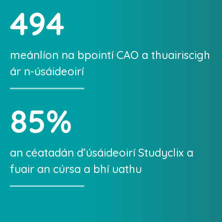
494
meánlíon na bpointí CAO a thuairiscigh
ár n-úsáideoirí
85
%
an céatadán d’úsáideoirí Studyclix a
fuair an cúrsa a bhí uathu