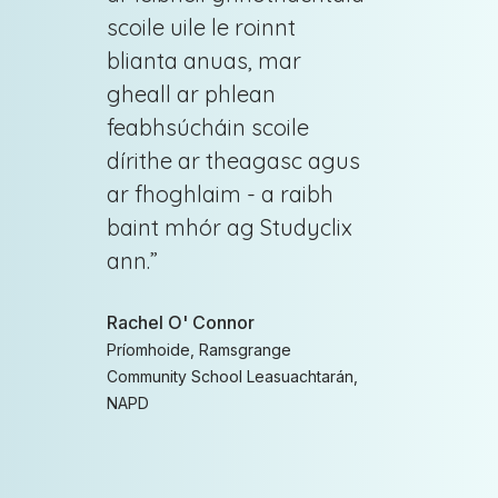
scoile uile le roinnt
blianta anuas, mar
gheall ar phlean
feabhsúcháin scoile
dírithe ar theagasc agus
ar fhoghlaim - a raibh
baint mhór ag Studyclix
ann.
”
Rachel O' Connor
Príomhoide, Ramsgrange
Community School Leasuachtarán,
NAPD