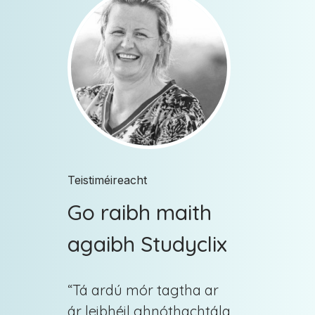
Teistiméireacht
Go raibh maith
agaibh Studyclix
“
Tá ardú mór tagtha ar
ár leibhéil ghnóthachtála